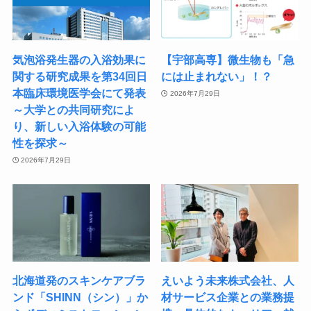
気泡浴発生器の入浴効果に
【宇部高専】微生物も「急
関する研究成果を​第34回日
には止まれない」！？
本臨床環境医学会にて発表 ​
2026年7月29日
～大学との共同研究によ
り、新しい入浴体験の可能
性を探求～
2026年7月29日
北海道発のスキンケアブラ
えいよう未来株式会社、人
ンド「SHINN（シン）」か
材サービス企業との業務提