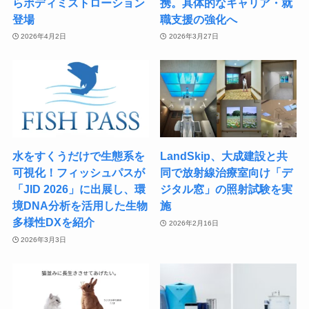
らボディミストローション
携。具体的なキャリア・就
登場
職支援の強化へ
2026年4月2日
2026年3月27日
水をすくうだけで生態系を
LandSkip、大成建設と共
可視化！フィッシュパスが
同で放射線治療室向け「デ
「JID 2026」に出展し、環
ジタル窓」の照射試験を実
境DNA分析を活用した生物
施
多様性DXを紹介
2026年2月16日
2026年3月3日