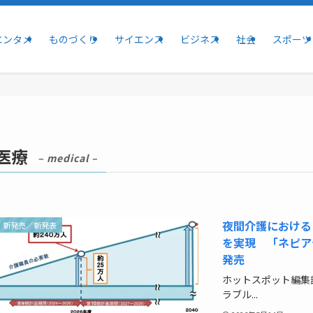
エンタメ
ものづくり
サイエンス
ビジネス
社会
スポーツ
医療
– medical –
夜間介護における
新発売／新発表
を実現 「ネピア
発売
ホットスポット編集
ラブル...