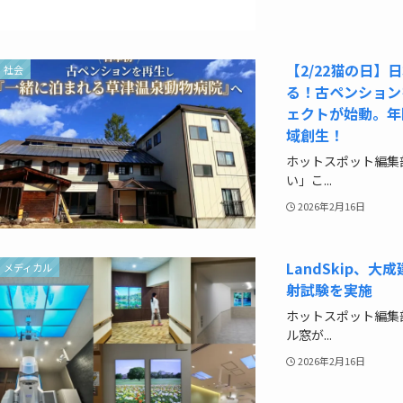
【2/22猫の日
社会
る！古ペンション
ェクトが始動。年
域創生！
ホットスポット編集
い」こ...
2026年2月16日
LandSkip、
メディカル
射試験を実施
ホットスポット編集
ル窓が...
2026年2月16日