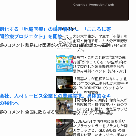
刻化する「地域医療」の課題解決へ。「こころに寄
Pick Up!
問診療プロジェクト」を開始
大分大学生が、学生の「不便」を
企画と発信で形に！大分市旦野原
部のコメント 離島には医師が来られない。都市部でも高齢
に1日限りのスーパーを8月4日オ
ープン。
福島市・こむこむ館に"本物の飛
行機"がやってくる！学生が3年か
けて製作した軽量飛行機を展示｜
夏休み特別イベント【8/4〜8/9】
「陶器だけが正解ではない。」創
業56年の水道工事会社が木製手洗
器「WOODNESIA（ウッドネシ
ア）」を初披露
会社、人材サービス企業との業務提携。具体的なキ
【現地取材のご案内】保育法人が
の強化へ
「鳥獣被害・耕作放棄地・命のフ
ードロス」に挑む 南魚沼のジビ
部のコメント 全国に散らばる管理栄養士の「キャリアに迷
エ×ブルワリー複合施設
GLOBAL-ISTの切れ味に落ち着い
たブラックカラーをプラスした柳
刃ブラックと、GLOBAL-ISTの世
界観を体現したオリジナル手ぬぐ