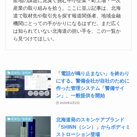
産地の課題に泥臭く挑む中小企業・町工場・一次
産業の取り組みを拾う。ここに並ぶ記事は、北海
道で取材先や取引先を探す報道関係者、地域金融
機関にとっての手がかりになるはずだ。まだ広く
は知られていない北海道の担い手を、この一覧か
ら見つけてほしい。
「電話が鳴り止まない」を終わり
新発売／新発表
にする。警備会社が自社のために
作った管理システム「警備サイ
ン」、一般提供を開始
2026年4月2日
北海道発のスキンケアブランド
新発売／新発表
「SHINN（シン）」からボディミ
ストローション登場