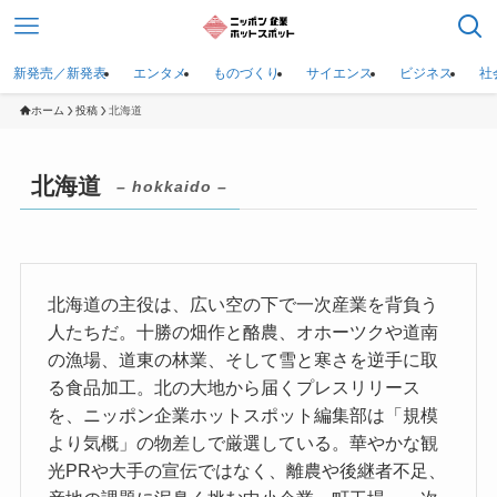
新発売／新発表
エンタメ
ものづくり
サイエンス
ビジネス
社
ホーム
投稿
北海道
北海道
– hokkaido –
北海道の主役は、広い空の下で一次産業を背負う
人たちだ。十勝の畑作と酪農、オホーツクや道南
の漁場、道東の林業、そして雪と寒さを逆手に取
る食品加工。北の大地から届くプレスリリース
を、ニッポン企業ホットスポット編集部は「規模
より気概」の物差しで厳選している。華やかな観
光PRや大手の宣伝ではなく、離農や後継者不足、