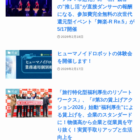
の”推し活”が直接ダンサーの報酬
になる、参加費完全無料の次世代
還元型イベント「舞楽-R Re.5」が
5/17開催
2026年2月18日
ヒューマノイドロボットの体験会
社会
を開催します！
2026年2月17日
「旅行特化型福利厚生のリゾート
社会
ワークス」、「#第3の賃上げアク
ション2026」始動“福利厚生”によ
る賃上げを、企業のスタンダード
に！物価高から企業と従業員を守
り抜く！実質手取りアップと生活
向上を