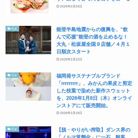
2026年2月24日
能登半島地震からの復興を、“飲
社会
んで応援”能登の酒を止めるな！
大丸・松坂屋全国９店舗／４月１
日順次スタート
2026年2月22日
福岡発サステナブルブランド
社会
「rrrrrrrrr」、みかんの果皮と剪定
した枝葉で染めた新作スウェット
を、2026年1月8日（木）オンライ
ンストアにて販売開始。
2026年2月19日
【脱・やりがい搾取】ダンス界の
社会
「ノルマ常態化」に一石。観客