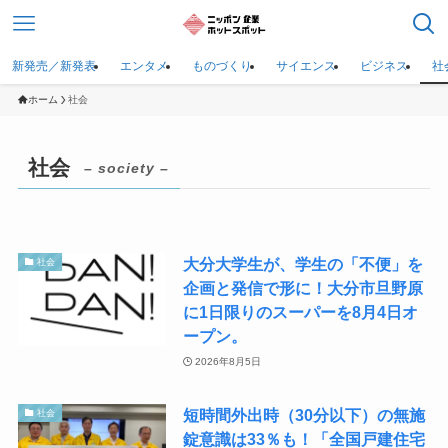
新発売／新発表
エンタメ
ものづくり
サイエンス
ビジネス
社
ホーム
社会
社会
– society –
大分大学生が、学生の「不便」を
社会
企画と発信で形に！大分市旦野原
に1日限りのスーパーを8月4日オ
ープン。
2026年8月5日
短時間外出時（30分以下）の無施
社会
錠意識は33％も！「全国戸建住宅