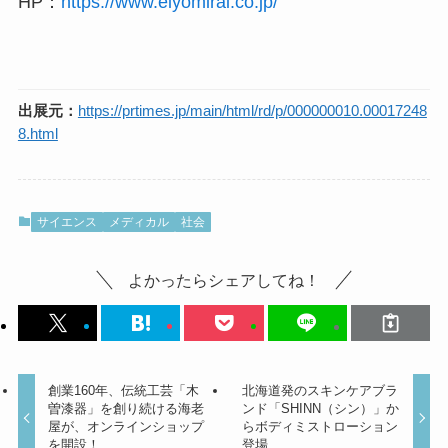
HP：
https://www.eiyomirai.co.jp/
出展元：
https://prtimes.jp/main/html/rd/p/000000010.00017248
8.html
サイエンス
メディカル
社会
よかったらシェアしてね！
創業160年、伝統工芸「木
北海道発のスキンケアブラ
曽漆器」を創り続ける海老
ンド「SHINN（シン）」か
屋が、オンラインショップ
らボディミストローション
を開設！
登場