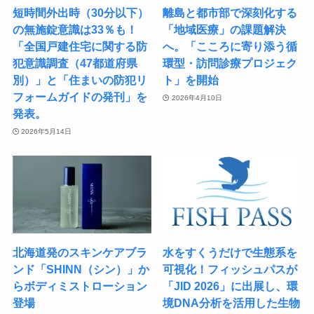
短時間外出時（30分以下）
離島と都市部で深刻化する
の無施錠意識は33％も！
「地域医療」の課題解決
「全国戸建住宅に関する防
へ。「こころに寄り添う循
犯意識調査（47都道府県
環型・訪問診療プロジェク
別）」と「住まいの防犯リ
ト」を開始
フォームガイドの発刊」を
2026年4月10日
発表。
2026年5月14日
北海道発のスキンケアブラ
水をすくうだけで生態系を
ンド「SHINN（シン）」か
可視化！フィッシュパスが
らボディミストローション
「JID 2026」に出展し、環
登場
境DNA分析を活用した生物