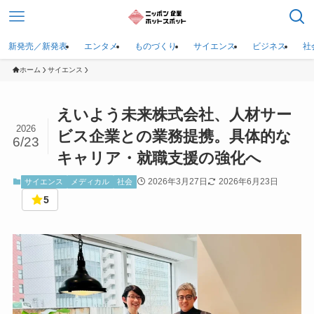
新発売／新発表
エンタメ
ものづくり
サイエンス
ビジネス
社
ホーム
サイエンス
えいよう未来株式会社、人材サー
2026
ビス企業との業務提携。具体的な
6/23
キャリア・就職支援の強化へ
2026年3月27日
2026年6月23日
サイエンス
メディカル
社会
5