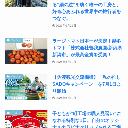
る”絹の絃”を紡ぐ唯一の工房と、
好奇心あふれる世界中の旅行者を
つなぐ。
2026年6月22日
ラージトマト日本一が決定！越冬
イベント
トマト「株式会社曽我農園/新潟県
新潟市」が最高金賞を受賞！
2026年6月19日
【佐渡観光交流機構】「私の推し
イベント
SADOキャンペーン」を7月1日よ
り開始
2026年6月19日
子どもが“町工場の職人見習い”に
イベント
なれる特別な1日。自分のオリジ
ナルカラビナクリップを作る工場