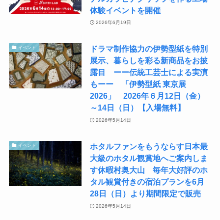
体験イベントを開催
2026年6月19日
ドラマ制作協力の伊勢型紙を特別
イベント
展示、暮らしを彩る新商品をお披
露目 ーー伝統工芸士による実演
もーー 「伊勢型紙 東京展
2026」 2026年６月12日（金）
～14日（日）【入場無料】
2026年5月14日
ホタルファンをもうならす日本最
イベント
大級のホタル観賞地へご案内しま
す休暇村奥大山 毎年大好評のホ
タル観賞付きの宿泊プランを6月
28日（日）より期間限定で販売
2026年5月14日