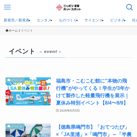
新発売／新発表
エンタメ
ものづくり
サイエンス
ビジネス
社
ホーム
イベント
イベント
– event –
福島市・こむこむ館に"本物の飛
イベント
行機"がやってくる！学生が3年か
けて製作した軽量飛行機を展示｜
夏休み特別イベント【8/4〜8/9】
2026年8月5日
【徳島県鳴門市】「おてつたび」
イベント
×「JA里浦」×「鳴門市」～「半農