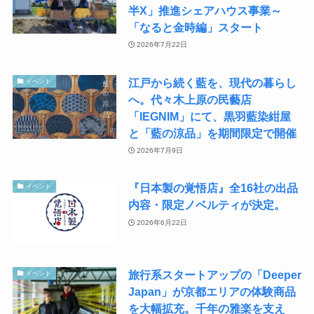
半X」推進シェアハウス事業～
「なると金時編」スタート
2026年7月22日
江戸から続く藍を、現代の暮らし
イベント
へ。代々木上原の民藝店
「IEGNIM」にて、黒羽藍染紺屋
と「藍の涼品」を期間限定で開催
2026年7月9日
『日本製の覚悟店』全16社の出品
イベント
内容・限定ノベルティが決定。
2026年6月22日
旅行系スタートアップの「Deeper
イベント
Japan」が京都エリアの体験商品
を大幅拡充。千年の雅楽を支え