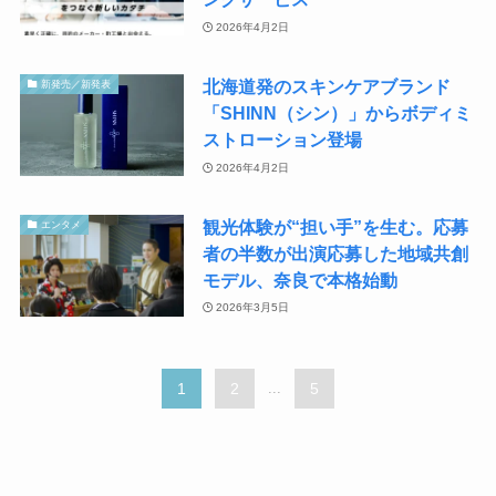
2026年4月2日
北海道発のスキンケアブランド
新発売／新発表
「SHINN（シン）」からボディミ
ストローション登場
2026年4月2日
観光体験が“担い手”を生む。応募
エンタメ
者の半数が出演応募した地域共創
モデル、奈良で本格始動
2026年3月5日
1
2
...
5