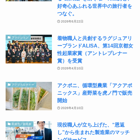
好奇心あふれる世界中の旅行者を
つなぐ。
2026年6月22日
着物職人と共創するラグジュアリ
ファッション
ーブランドALISA、第14回京都女
性起業家賞（アントレプレナー
賞）を受賞
2026年4月10日
アクポニ、循環型農業「アクアポ
アグリカルチャー
ニックス」産野菜を虎ノ門で販売
開始
2026年4月10日
現役職人が立ち上げた、“恩返
新発売／新発表
し”から生まれた製造業のマッチ
ングサービス