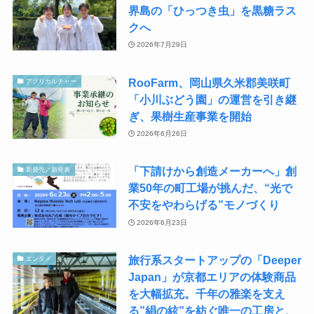
界島の「ひっつき虫」を黒糖ラス
クへ
2026年7月29日
RooFarm、岡山県久米郡美咲町
アグリカルチャー
「小川ぶどう園」の運営を引き継
ぎ、果樹生産事業を開始
2026年6月26日
「下請けから創造メーカーへ」創
新発売／新発表
業50年の町工場が挑んだ、“光で
不安をやわらげる”モノづくり
2026年6月23日
旅行系スタートアップの「Deeper
エンタメ
Japan」が京都エリアの体験商品
を大幅拡充。千年の雅楽を支え
る”絹の絃”を紡ぐ唯一の工房と、