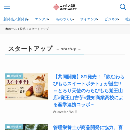
新発売／新発表
エンタメ
ものづくり
サイエンス
ビジネス
社
ホーム
投稿
スタートアップ
スタートアップ
– startup –
【共同開発】8/1発売！「飲むわら
産学連携
びもちスイートポテト」が誕生!!
～とろり天使のわらびもち覚王山
店×覚王山吉芋×愛知商業高校によ
る産学連携コラボ～
2026年7月29日
管理栄養士が商品開発に協力、喜
産学連携