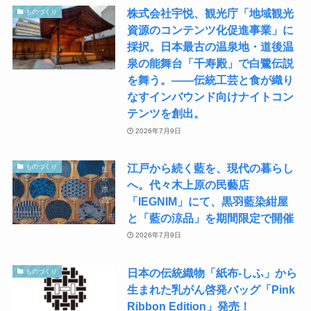
株式会社宇悦、観光庁「地域観光
ものづくり
資源のコンテンツ化促進事業」に
採択。日本最古の温泉地・道後温
泉の能舞台「千寿殿」で白鷺伝説
を舞う。――伝統工芸と食が織り
なすインバウンド向けナイトコン
テンツを創出。
2026年7月9日
江戸から続く藍を、現代の暮らし
ものづくり
へ。代々木上原の民藝店
「IEGNIM」にて、黒羽藍染紺屋
と「藍の涼品」を期間限定で開催
2026年7月9日
日本の伝統織物「紙布-しふ」から
ものづくり
生まれた乳がん啓発バッグ「Pink
Ribbon Edition」発売！