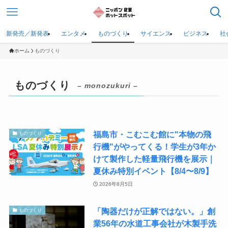
新発売／新発表
エンタメ
ものづくり
サイエンス
ビジネス
社
ホーム
ものづくり
ものづくり
– monozukuri –
福島市・こむこむ館に"本物の飛
ものづくり
行機"がやってくる！学生が3年か
けて製作した軽量飛行機を展示｜
夏休み特別イベント【8/4〜8/9】
2026年8月5日
「陶器だけが正解ではない。」創
ものづくり
業56年の水道工事会社が木製手洗