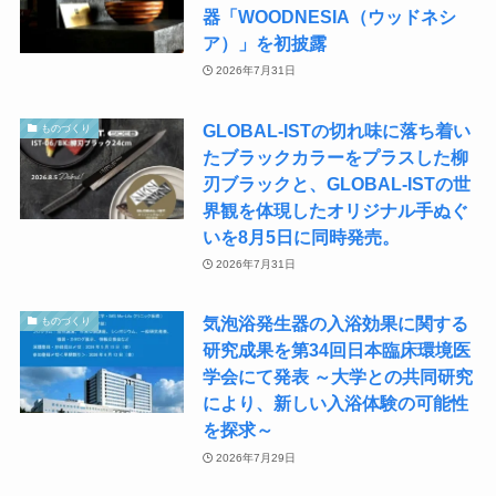
器「WOODNESIA（ウッドネシ
ア）」を初披露
2026年7月31日
GLOBAL-ISTの切れ味に落ち着い
ものづくり
たブラックカラーをプラスした柳
刃ブラックと、GLOBAL-ISTの世
界観を体現したオリジナル手ぬぐ
いを8月5日に同時発売。
2026年7月31日
気泡浴発生器の入浴効果に関する
ものづくり
研究成果を​第34回日本臨床環境医
学会にて発表 ​～大学との共同研究
により、新しい入浴体験の可能性
を探求～
2026年7月29日