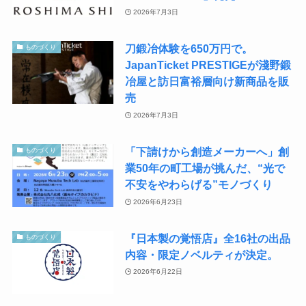
2026年7月3日
刀鍛冶体験を650万円で。
ものづくり
JapanTicket PRESTIGEが淺野鍛
冶屋と訪日富裕層向け新商品を販
売
2026年7月3日
「下請けから創造メーカーへ」創
ものづくり
業50年の町工場が挑んだ、“光で
不安をやわらげる”モノづくり
2026年6月23日
『日本製の覚悟店』全16社の出品
ものづくり
内容・限定ノベルティが決定。
2026年6月22日