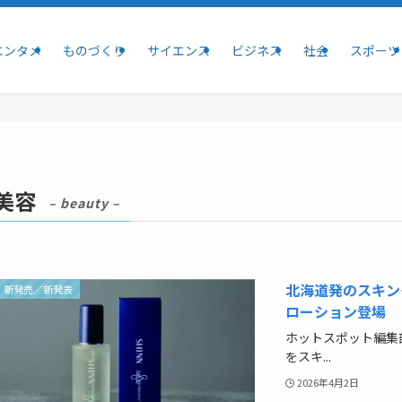
エンタメ
ものづくり
サイエンス
ビジネス
社会
スポーツ
美容
– beauty –
北海道発のスキン
新発売／新発表
ローション登場
ホットスポット編集
をスキ...
2026年4月2日