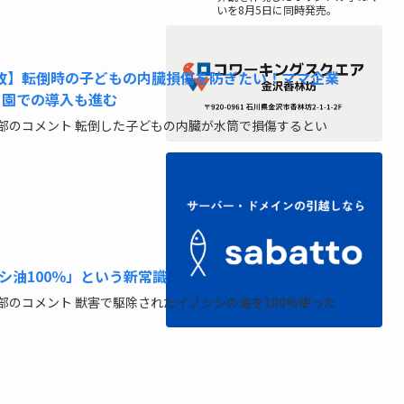
いを8月5日に同時発売。
事故】転倒時の子どもの内臓損傷を防ぎたい！ママ企業
 園での導入も進む
部のコメント 転倒した子どもの内臓が水筒で損傷するとい
シ油100％」という新常識
部のコメント 獣害で駆除されたイノシシの油を100%使った