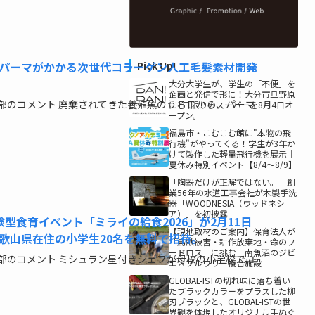
パーマがかかる次世代コラーゲン人工毛髪素材開発
Pick Up!
大分大学生が、学生の「不便」を
企画と発信で形に！大分市旦野原
部のコメント 廃棄されてきた養殖魚のうろこから、パーマ
に1日限りのスーパーを8月4日オ
ープン。
福島市・こむこむ館に"本物の飛
行機"がやってくる！学生が3年か
けて製作した軽量飛行機を展示｜
夏休み特別イベント【8/4〜8/9】
「陶器だけが正解ではない。」創
業56年の水道工事会社が木製手洗
器「WOODNESIA（ウッドネシ
ア）」を初披露
型食育イベント「ミライの給食2026」が2月11日
【現地取材のご案内】保育法人が
歌山県在住の小学生20名を無料で招待。
「鳥獣被害・耕作放棄地・命のフ
ードロス」に挑む 南魚沼のジビ
部のコメント ミシュラン星付きシェフが母校の小学校でコ
エ×ブルワリー複合施設
GLOBAL-ISTの切れ味に落ち着い
たブラックカラーをプラスした柳
刃ブラックと、GLOBAL-ISTの世
界観を体現したオリジナル手ぬぐ