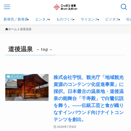
新発売／新発表
エンタメ
ものづくり
サイエンス
ビジネス
社
ホーム
道後温泉
道後温泉
– tag –
株式会社宇悦、観光庁「地域観光
エンタメ
資源のコンテンツ化促進事業」に
採択。日本最古の温泉地・道後温
泉の能舞台「千寿殿」で白鷺伝説
を舞う。――伝統工芸と食が織り
なすインバウンド向けナイトコン
テンツを創出。
2026年7月9日