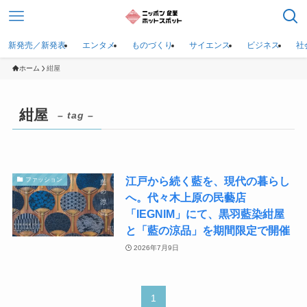
新発売／新発表
エンタメ
ものづくり
サイエンス
ビジネス
社
ホーム
紺屋
紺屋
– tag –
江戸から続く藍を、現代の暮らし
ファッション
へ。代々木上原の民藝店
「IEGNIM」にて、黒羽藍染紺屋
と「藍の涼品」を期間限定で開催
2026年7月9日
1