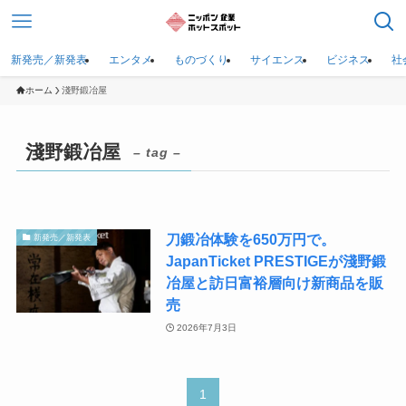
新発売／新発表
エンタメ
ものづくり
サイエンス
ビジネス
社
ホーム
淺野鍛冶屋
淺野鍛冶屋
– tag –
刀鍛冶体験を650万円で。
新発売／新発表
JapanTicket PRESTIGEが淺野鍛
冶屋と訪日富裕層向け新商品を販
売
2026年7月3日
1