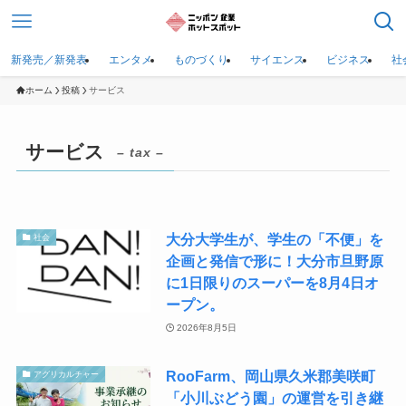
新発売／新発表
エンタメ
ものづくり
サイエンス
ビジネス
社
ホーム
投稿
サービス
サービス
– tax –
大分大学生が、学生の「不便」を
社会
企画と発信で形に！大分市旦野原
に1日限りのスーパーを8月4日オ
ープン。
2026年8月5日
RooFarm、岡山県久米郡美咲町
アグリカルチャー
「小川ぶどう園」の運営を引き継