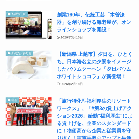
創業160年、伝統工芸「木曽漆
ものづくり
器」を創り続ける海老屋が、オン
ラインショップを開設！
2026年3月10日
【新潟県 上越市】夕日を、ひとく
新発売／新発表
ち。日本海名立の夕景をイメージ
したバウムクーヘン「夕日バウム
ホワイトショコラ」が新登場！
2026年2月18日
「旅行特化型福利厚生のリゾート
社会
ワークス」、「#第3の賃上げアク
ション2026」始動“福利厚生”によ
る賃上げを、企業のスタンダード
に！物価高から企業と従業員を守
り抜く！実質手取りアップと生活