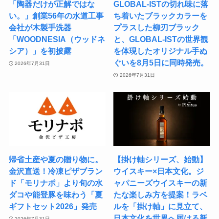
「陶器だけが正解ではな
GLOBAL-ISTの切れ味に落
い。」創業56年の水道工事
ち着いたブラックカラーを
会社が木製手洗器
プラスした柳刃ブラック
「WOODNESIA（ウッドネ
と、GLOBAL-ISTの世界観
シア）」を初披露
を体現したオリジナル手ぬ
ぐいを8月5日に同時発売。
2026年7月31日
2026年7月31日
帰省土産や夏の贈り物に。
【掛け軸シリーズ、始動】
金沢直送！冷凍ピザブラン
ウイスキー×日本文化。ジ
ド「モリナポ」より旬の水
ャパニーズウイスキーの新
ダコや能登豚を味わう「夏
たな楽しみ方を提案！ラベ
ギフトセット2026」発売
ルを「掛け軸」に見立て、
日本文化を世界へ届ける新
2026年7月31日