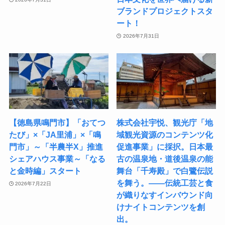
ブランドプロジェクトスタ
ート！
2026年7月31日
【徳島県鳴門市】「おてつ
株式会社宇悦、観光庁「地
たび」×「JA里浦」×「鳴
域観光資源のコンテンツ化
門市」～「半農半X」推進
促進事業」に採択。日本最
シェアハウス事業～「なる
古の温泉地・道後温泉の能
と金時編」スタート
舞台「千寿殿」で白鷺伝説
を舞う。――伝統工芸と食
2026年7月22日
が織りなすインバウンド向
けナイトコンテンツを創
出。