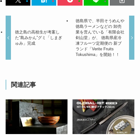
徳島県で、半田そうめんや
徳島ラーメンなどの 卸売
徳之島の高校生が考案し
業を営んでいる「有限会社
た“島みかん”グミ「しまぎ
剣山堂」が、 徳島県産冷
ゅみ」完成
凍フルーツ定期便の 新ブ
ランド「Verite Fruits
Tokushima」を開始！！
関連記事