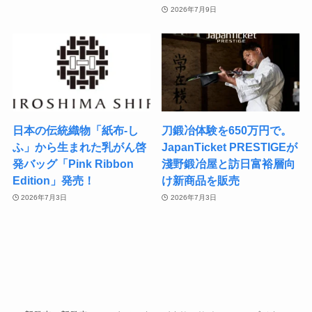
2026年7月9日
日本の伝統織物「紙布-し
刀鍛冶体験を650万円で。
ふ」から生まれた乳がん啓
JapanTicket PRESTIGEが
発バッグ「Pink Ribbon
淺野鍛冶屋と訪日富裕層向
Edition」発売！
け新商品を販売
2026年7月3日
2026年7月3日