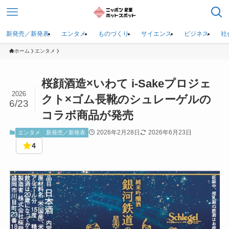
新発売／新発表
エンタメ
ものづくり
サイエンス
ビジネス
社
ホーム
エンタメ
桜顔酒造×いわて i-Sakeプロジェ
2026
クト×ゴム長靴のシュレーゲルの
6/23
コラボ商品が発売
2026年2月28日
2026年6月23日
エンタメ
新発売／新発表
4