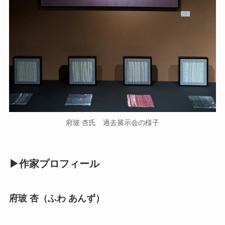
府玻 杏氏 過去展示会の様子
▶作家プロフィール
府玻 杏（ふわ あんず）