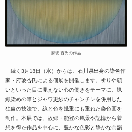
府玻 杏氏の作品
続く3月18日（水）からは、石川県出身の染色作
家・府玻杏氏による個展を開催します。祈りや願
いといった目に見えない心の働きをテーマに、蝋
纈染めの筆とジャワ更紗のチャンチンを併用した
独自の技法で、線と色を幾重にも重ねた染色画を
制作。本展では、故郷・能登の風景や記憶から着
想を得た作品を中心に、豊かな色彩と静かな余韻