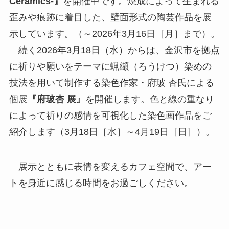
Ceramics-』
を開催中です。焼成によって生まれる
歪みや痕跡に着目した、壁面形式の陶芸作品を展
示しています。（～2026年3月16日［月］まで）。
続く2026年3月18日（水）からは、金沢市を拠点
に祈りや願いをテーマに蝋纈（ろうけつ）染めの
技法を用いて制作する染色作家・府玻 杏氏による
個展
『府玻杏 展』
を開催します。色と線の重なり
によって祈りの感情を可視化した染色画作品をご
紹介します（3月18日［水］～4月19日［日］）。
展示とともに表情を変えるカフェ空間で、アー
トを身近に感じる時間をお過ごしください。