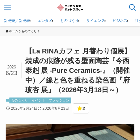
新発売／新発表
エンタメ
ものづくり
サイエンス
ビジネス
社
ホーム
ものづくり
【La RINAカフェ 月替わり個展】
焼成の痕跡が残る壁面陶芸『今西
2026
泰赳 展 -Pure Ceramics-』（開催
6/23
中）／線と色を重ねる染色画『府
玻杏 展』（2026年3月18日～）
ものづくり
イベント
ファッション
2
2026年2月24日
2026年6月23日