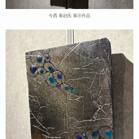
今西 泰赳氏 展示作品