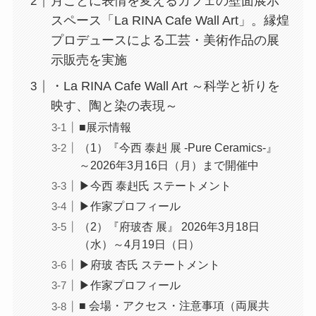
月ごとに表情を変えるカフェの壁面展示
スペース「La RINA Cafe Wall Art」。縁煌
プロデュースによる工芸・美術作品の展
示販売を実施
・La RINA Cafe Wall Art ～科学と祈りを
映す、陶と染の表現～
■展示情報
（1）『今西 泰赳 展 -Pure Ceramics-』
～2026年3月16日（月）まで開催中
▶今西 泰赳氏 ステートメント
▶作家プロフィール
（2）『府玻杏 展』 2026年3月18日
（水）～4月19日（日）
▶府玻 杏氏 ステートメント
▶作家プロフィール
■ 会場・アクセス・注意事項（両展共