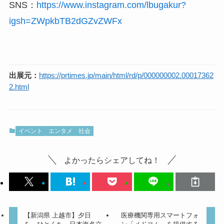
SNS：
https://www.instagram.com/lbugakur?
igsh=ZWpkbTB2dGZvZWFx
出展元：
https://prtimes.jp/main/html/rd/p/000000002.00017362
2.html
イベント
エンタメ
社会
よかったらシェアしてね！
【新潟県 上越市】夕日
医療機関専用スマートフォ