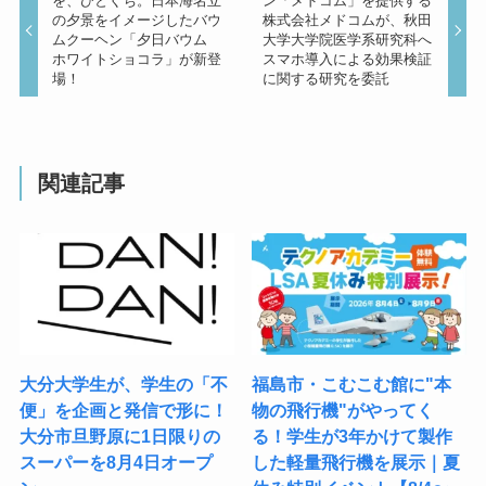
を、ひとくち。日本海名立
ン「メドコム」を提供する
の夕景をイメージしたバウ
株式会社メドコムが、秋田
ムクーヘン「夕日バウム
大学大学院医学系研究科へ
ホワイトショコラ」が新登
スマホ導入による効果検証
場！
に関する研究を委託
関連記事
大分大学生が、学生の「不
福島市・こむこむ館に"本
便」を企画と発信で形に！
物の飛行機"がやってく
大分市旦野原に1日限りの
る！学生が3年かけて製作
スーパーを8月4日オープ
した軽量飛行機を展示｜夏