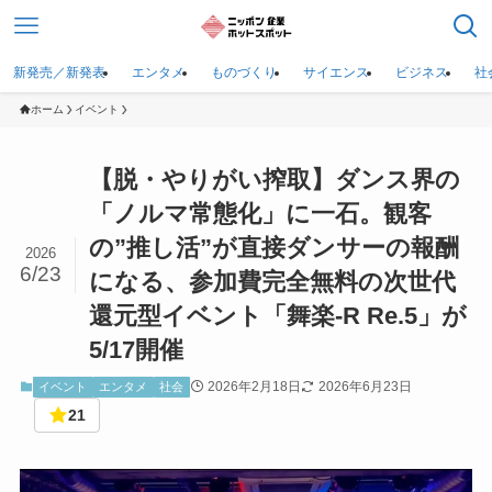
新発売／新発表
エンタメ
ものづくり
サイエンス
ビジネス
社
ホーム
イベント
【脱・やりがい搾取】ダンス界の
「ノルマ常態化」に一石。観客
の”推し活”が直接ダンサーの報酬
2026
6/23
になる、参加費完全無料の次世代
還元型イベント「舞楽-R Re.5」が
5/17開催
2026年2月18日
2026年6月23日
イベント
エンタメ
社会
21