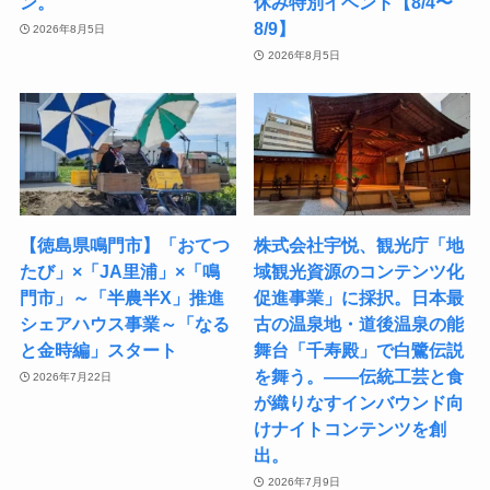
ン。
休み特別イベント【8/4〜
8/9】
2026年8月5日
2026年8月5日
【徳島県鳴門市】「おてつ
株式会社宇悦、観光庁「地
たび」×「JA里浦」×「鳴
域観光資源のコンテンツ化
門市」～「半農半X」推進
促進事業」に採択。日本最
シェアハウス事業～「なる
古の温泉地・道後温泉の能
と金時編」スタート
舞台「千寿殿」で白鷺伝説
を舞う。――伝統工芸と食
2026年7月22日
が織りなすインバウンド向
けナイトコンテンツを創
出。
2026年7月9日