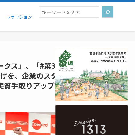
検索
ファッション
ークス」、「#第3の賃上げアクショ
賃上げを、企業のスタンダードに！物
実質手取りアップと生活向上を