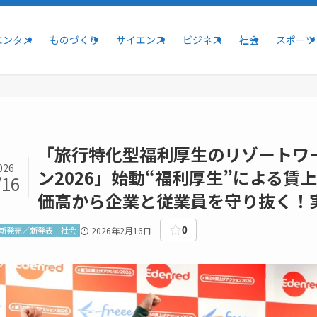
エンタメ
ものづくり
サイエンス
ビジネス
社会
スポーツ
「旅行特化型福利厚生のリゾートワ
026
ン2026」始動“福利厚生”による
/16
価高から企業と従業員を守り抜く！
新発売／新発表
社会
2026年2月16日
0