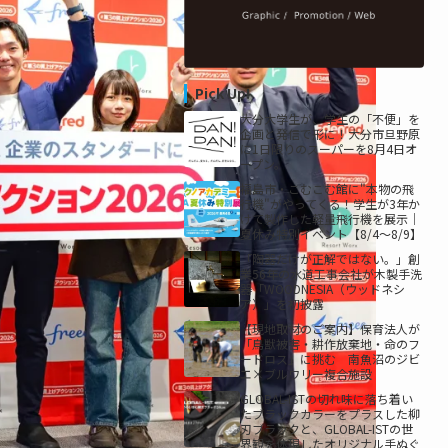
Pick Up!
大分大学生が、学生の「不便」を
企画と発信で形に！大分市旦野原
に1日限りのスーパーを8月4日オ
ープン。
福島市・こむこむ館に"本物の飛
行機"がやってくる！学生が3年か
けて製作した軽量飛行機を展示｜
夏休み特別イベント【8/4〜8/9】
「陶器だけが正解ではない。」創
業56年の水道工事会社が木製手洗
器「WOODNESIA（ウッドネシ
ア）」を初披露
【現地取材のご案内】保育法人が
「鳥獣被害・耕作放棄地・命のフ
ードロス」に挑む 南魚沼のジビ
エ×ブルワリー複合施設
GLOBAL-ISTの切れ味に落ち着い
たブラックカラーをプラスした柳
刃ブラックと、GLOBAL-ISTの世
界観を体現したオリジナル手ぬぐ