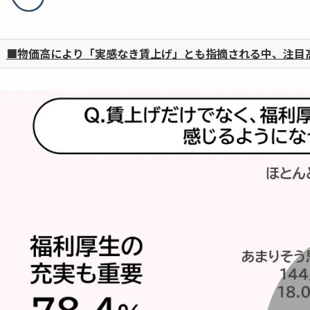
■物価高により「実感なき賃上げ」とも指摘される中、注目