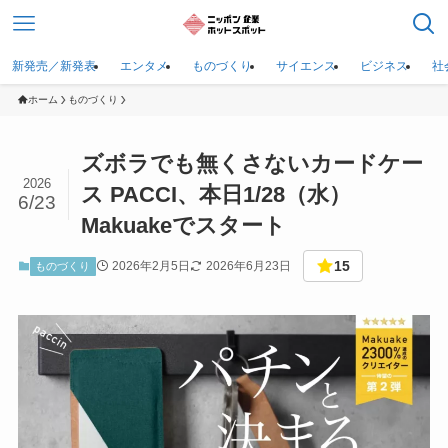
新発売／新発表
エンタメ
ものづくり
サイエンス
ビジネス
社
ホーム
ものづくり
ズボラでも無くさないカードケー
2026
ス PACCI、本日1/28（水）
6/23
Makuakeでスタート
15
2026年2月5日
2026年6月23日
ものづくり