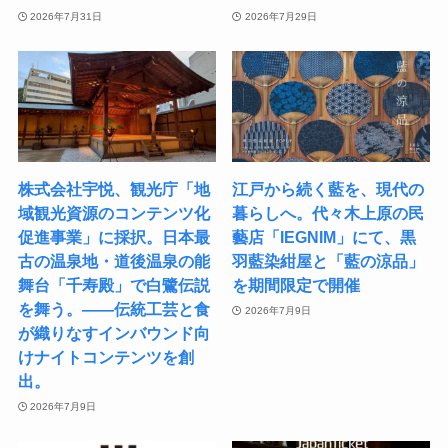
2026年7月31日
2026年7月29日
株式会社宇悦、観光庁「地
江戸から続く藍を、現代の
域観光資源のコンテンツ化
暮らしへ。代々木上原の民
促進事業」に採択。日本最
藝店「IEGNIM」にて、黒
古の温泉地・道後温泉の能
羽藍染紺屋と「藍の涼品」
舞台「千寿殿」で白鷺伝説
を期間限定で開催
を舞う。――伝統工芸と食
2026年7月9日
が織りなすインバウンド向
けナイトコンテンツを創
出。
2026年7月9日