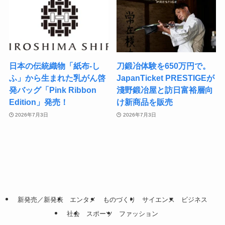
日本の伝統織物「紙布-し
刀鍛冶体験を650万円で。
ふ」から生まれた乳がん啓
JapanTicket PRESTIGEが
発バッグ「Pink Ribbon
淺野鍛冶屋と訪日富裕層向
Edition」発売！
け新商品を販売
2026年7月3日
2026年7月3日
新発売／新発表
エンタメ
ものづくり
サイエンス
ビジネス
社会
スポーツ
ファッション