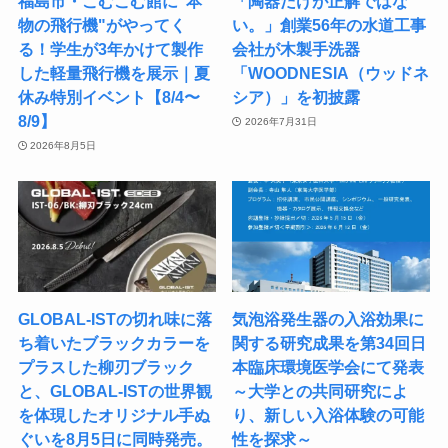
福島市・こむこむ館に"本
「陶器だけが正解ではな
物の飛行機"がやってく
い。」創業56年の水道工事
る！学生が3年かけて製作
会社が木製手洗器
した軽量飛行機を展示｜夏
「WOODNESIA（ウッドネ
休み特別イベント【8/4〜
シア）」を初披露
8/9】
2026年7月31日
2026年8月5日
GLOBAL-ISTの切れ味に落
気泡浴発生器の入浴効果に
ち着いたブラックカラーを
関する研究成果を​第34回日
プラスした柳刃ブラック
本臨床環境医学会にて発表 ​
と、GLOBAL-ISTの世界観
～大学との共同研究によ
を体現したオリジナル手ぬ
り、新しい入浴体験の可能
ぐいを8月5日に同時発売。
性を探求～