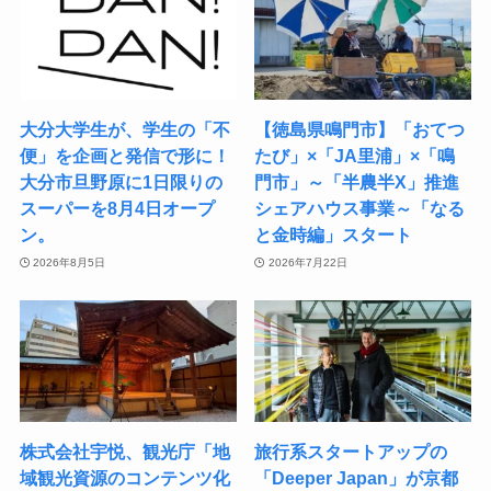
大分大学生が、学生の「不
【徳島県鳴門市】「おてつ
便」を企画と発信で形に！
たび」×「JA里浦」×「鳴
大分市旦野原に1日限りの
門市」～「半農半X」推進
スーパーを8月4日オープ
シェアハウス事業～「なる
ン。
と金時編」スタート
2026年8月5日
2026年7月22日
株式会社宇悦、観光庁「地
旅行系スタートアップの
域観光資源のコンテンツ化
「Deeper Japan」が京都