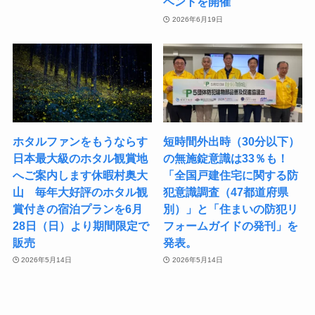
ベントを開催
2026年6月19日
ホタルファンをもうならす
短時間外出時（30分以下）
日本最大級のホタル観賞地
の無施錠意識は33％も！
へご案内します休暇村奥大
「全国戸建住宅に関する防
山 毎年大好評のホタル観
犯意識調査（47都道府県
賞付きの宿泊プランを6月
別）」と「住まいの防犯リ
28日（日）より期間限定で
フォームガイドの発刊」を
販売
発表。
2026年5月14日
2026年5月14日