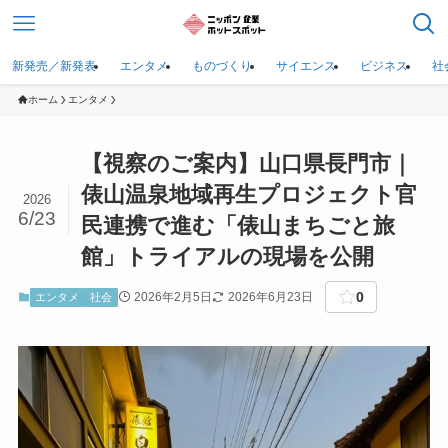
新発売／新発表
エンタメ
ものづくり
サイエンス
ビジネス
社
ホーム
エンタメ
【視察のご案内】山口県長門市｜
俵山温泉地域再生プロジェクト官
2026
6/23
民連携で進む「俵山まちごと旅
館」トライアルの現場を公開
0
2026年2月5日
2026年6月23日
エンタメ
社会