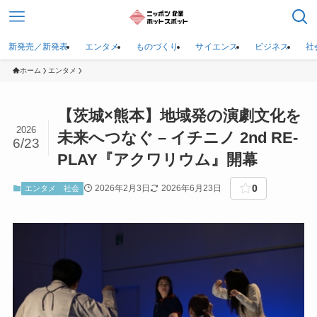
新発売／新発表
エンタメ
ものづくり
サイエンス
ビジネス
社
ホーム
エンタメ
【茨城×熊本】地域発の演劇文化を
2026
未来へつなぐ – イチニノ 2nd RE-
6/23
PLAY『アクワリウム』開幕
0
2026年2月3日
2026年6月23日
エンタメ
社会