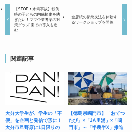
【STOP！水筒事故】転倒
時の子どもの内臓損傷を防
金唐紙の伝統技法を体験す
ぎたい！ママ企業考案の対
るワークショップを開催
策グッズ 園での導入も進
む
関連記事
大分大学生が、学生の「不
【徳島県鳴門市】「おてつ
便」を企画と発信で形に！
たび」×「JA里浦」×「鳴
大分市旦野原に1日限りの
門市」～「半農半X」推進