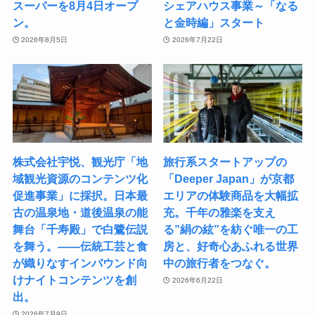
スーパーを8月4日オープ
シェアハウス事業～「なる
ン。
と金時編」スタート
2026年8月5日
2026年7月22日
株式会社宇悦、観光庁「地
旅行系スタートアップの
域観光資源のコンテンツ化
「Deeper Japan」が京都
促進事業」に採択。日本最
エリアの体験商品を大幅拡
古の温泉地・道後温泉の能
充。千年の雅楽を支え
舞台「千寿殿」で白鷺伝説
る”絹の絃”を紡ぐ唯一の工
を舞う。――伝統工芸と食
房と、好奇心あふれる世界
が織りなすインバウンド向
中の旅行者をつなぐ。
けナイトコンテンツを創
2026年6月22日
出。
2026年7月9日