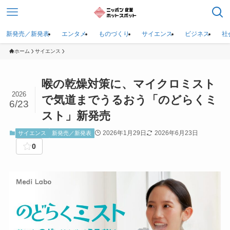
新発売／新発表
エンタメ
ものづくり
サイエンス
ビジネス
社
ホーム
サイエンス
喉の乾燥対策に、マイクロミスト
2026
で気道までうるおう「のどらくミ
6/23
スト」新発売
2026年1月29日
2026年6月23日
サイエンス
新発売／新発表
0