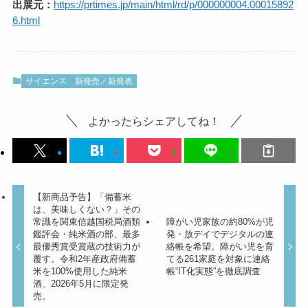
出展元：
https://prtimes.jp/main/html/rd/p/000000004.00015892
6.html
サイエンス
新発売／新発表
よかったらシェアしてね！
【新商品予告】「備蓄米
は、美味しくない？」その
常識を関東信越国税局酒類
障がい児家族の約80%が児
鑑評会・純米酒の部、最多
発・放デイでデジタルの連
最優秀賞受賞蔵の技術力が
絡帳を希望。障がい児を育
覆す。令和2年産政府備蓄
てる261家庭を対象に連絡
米を100%使用した純米
帳“IT化実態”を徹底調査
酒、2026年5月に限定発
売。