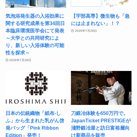
気泡浴発生器の入浴効果に
【宇部高専】微生物も「急
関する研究成果を​第34回日
には止まれない」！？
本臨床環境医学会にて発表 ​
2026年7月29日
～大学との共同研究によ
り、新しい入浴体験の可能
性を探求～
2026年7月29日
日本の伝統織物「紙布-し
刀鍛冶体験を650万円で。
ふ」から生まれた乳がん啓
JapanTicket PRESTIGEが
発バッグ「Pink Ribbon
淺野鍛冶屋と訪日富裕層向
Edition」発売！
け新商品を販売