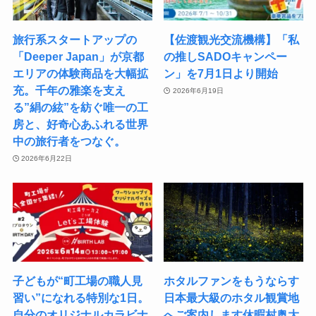
旅行系スタートアップの
【佐渡観光交流機構】「私
「Deeper Japan」が京都
の推しSADOキャンペー
エリアの体験商品を大幅拡
ン」を7月1日より開始
充。千年の雅楽を支え
2026年6月19日
る”絹の絃”を紡ぐ唯一の工
房と、好奇心あふれる世界
中の旅行者をつなぐ。
2026年6月22日
子どもが“町工場の職人見
ホタルファンをもうならす
習い”になれる特別な1日。
日本最大級のホタル観賞地
自分のオリジナルカラビナ
へご案内します休暇村奥大