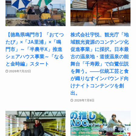
【徳島県鳴門市】「おてつ
株式会社宇悦、観光庁「地
たび」×「JA里浦」×「鳴
域観光資源のコンテンツ化
門市」～「半農半X」推進
促進事業」に採択。日本最
シェアハウス事業～「なる
古の温泉地・道後温泉の能
と金時編」スタート
舞台「千寿殿」で白鷺伝説
を舞う。――伝統工芸と食
2026年7月22日
が織りなすインバウンド向
けナイトコンテンツを創
出。
2026年7月9日