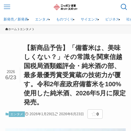
新発売／新発表
エンタメ
ものづくり
サイエンス
ビジネス
社
ホーム
エンタメ
【新商品予告】「備蓄米は、美味
しくない？」その常識を関東信越
国税局酒類鑑評会・純米酒の部、
2026
最多最優秀賞受賞蔵の技術力が覆
6/23
す。令和2年産政府備蓄米を100%
使用した純米酒、2026年5月に限定
発売。
0
2026年1月29日
2026年6月23日
エンタメ