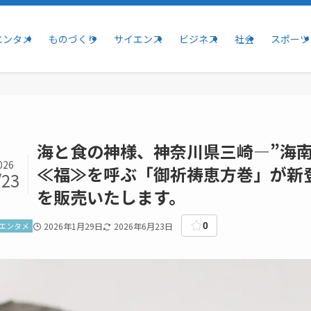
エンタメ
ものづくり
サイエンス
ビジネス
社会
スポーツ
海と食の神様、神奈川県三崎―”海
026
≪福≫を呼ぶ「御祈祷恵方巻」が新
/23
を販売いたします。
エンタメ
2026年1月29日
2026年6月23日
0