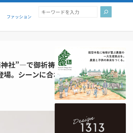
検索
ファッション
南神社”―で御祈祷。まぐろ問屋の
登場。シーンに合わせた多彩な種類