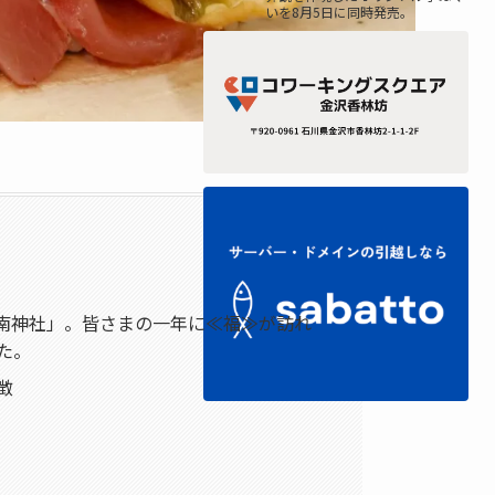
いを8月5日に同時発売。
南神社」。皆さまの一年に≪福≫が訪れ
た。
徴