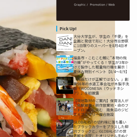
Pick Up!
大分大学生が、学生の「不便」を
企画と発信で形に！大分市旦野原
に1日限りのスーパーを8月4日オ
ープン。
福島市・こむこむ館に"本物の飛
行機"がやってくる！学生が3年か
けて製作した軽量飛行機を展示｜
夏休み特別イベント【8/4〜8/9】
「陶器だけが正解ではない。」創
業56年の水道工事会社が木製手洗
器「WOODNESIA（ウッドネシ
ア）」を初披露
【現地取材のご案内】保育法人が
「鳥獣被害・耕作放棄地・命のフ
ードロス」に挑む 南魚沼のジビ
エ×ブルワリー複合施設
GLOBAL-ISTの切れ味に落ち着い
たブラックカラーをプラスした柳
刃ブラックと、GLOBAL-ISTの世
界観を体現したオリジナル手ぬぐ