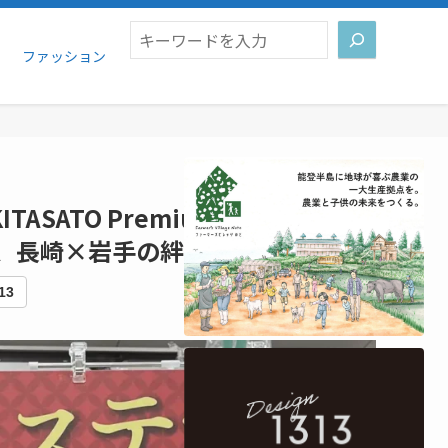
検索
ファッション
ATO Premium Award™で銀
”、長崎×岩手の絆が結実
13