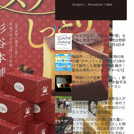
Pick Up!
大分大学生が、学生の「不便」を
企画と発信で形に！大分市旦野原
に1日限りのスーパーを8月4日オ
ープン。
福島市・こむこむ館に"本物の飛
行機"がやってくる！学生が3年か
けて製作した軽量飛行機を展示｜
夏休み特別イベント【8/4〜8/9】
「陶器だけが正解ではない。」創
業56年の水道工事会社が木製手洗
器「WOODNESIA（ウッドネシ
ア）」を初披露
【現地取材のご案内】保育法人が
「鳥獣被害・耕作放棄地・命のフ
ードロス」に挑む 南魚沼のジビ
エ×ブルワリー複合施設
GLOBAL-ISTの切れ味に落ち着い
たブラックカラーをプラスした柳
刃ブラックと、GLOBAL-ISTの世
界観を体現したオリジナル手ぬぐ