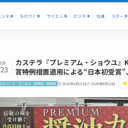
エンタメ
ものづくり
サイエンス
ビジネス
社会
スポーツ
カステラ『プレミアム・ショウユ』KITAS
026
/23
賞――特例措置適用による“日本初受賞
ものづくり
エンタメ
新発売／新発表
2026年1月21日
2026年6月23日