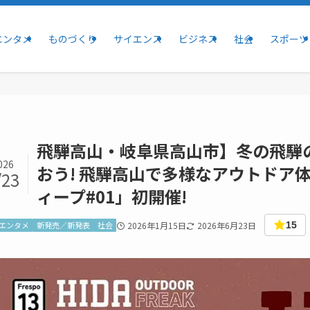
エンタメ
ものづくり
サイエンス
ビジネス
社会
スポーツ
飛騨高山・岐阜県高山市】冬の飛騨
026
おう! 飛騨高山で多様なアウトドア
/23
ィープ#01」初開催!
エンタメ
新発売／新発表
社会
2026年1月15日
2026年6月23日
15