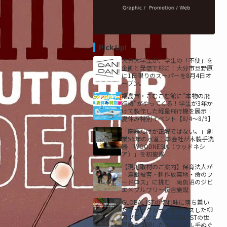
Pick Up!
大分大学生が、学生の「不便」を
企画と発信で形に！大分市旦野原
に1日限りのスーパーを8月4日オ
ープン。
福島市・こむこむ館に"本物の飛
行機"がやってくる！学生が3年か
けて製作した軽量飛行機を展示｜
夏休み特別イベント【8/4〜8/9】
「陶器だけが正解ではない。」創
業56年の水道工事会社が木製手洗
器「WOODNESIA（ウッドネシ
ア）」を初披露
【現地取材のご案内】保育法人が
「鳥獣被害・耕作放棄地・命のフ
ードロス」に挑む 南魚沼のジビ
エ×ブルワリー複合施設
GLOBAL-ISTの切れ味に落ち着い
たブラックカラーをプラスした柳
刃ブラックと、GLOBAL-ISTの世
界観を体現したオリジナル手ぬぐ