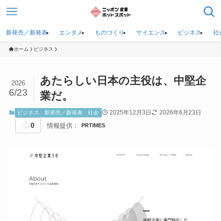
新発売／新発表
エンタメ
ものづくり
サイエンス
ビジネス
社
ホーム
ビジネス
あたらしい日本の主役は、中堅企
2026
6/23
業だ。
2025年12月3日
2026年6月23日
ビジネス
新発売／新発表
社会
0
情報提供：
PRTIMES