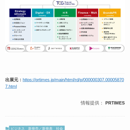
出展元：
https://prtimes.jp/main/html/rd/p/000000307.00005870
7.html
情報提供：
PRTIMES
ビジネス
新発売／新発表
社会