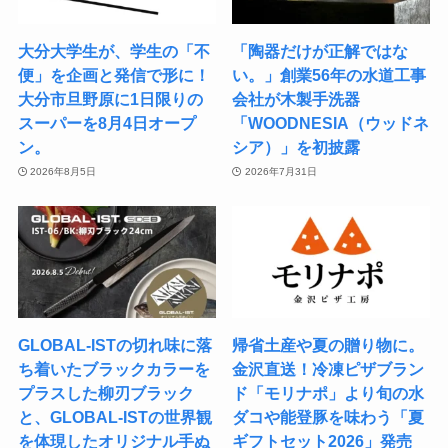
大分大学生が、学生の「不
「陶器だけが正解ではな
便」を企画と発信で形に！
い。」創業56年の水道工事
大分市旦野原に1日限りの
会社が木製手洗器
スーパーを8月4日オープ
「WOODNESIA（ウッドネ
ン。
シア）」を初披露
2026年8月5日
2026年7月31日
GLOBAL-ISTの切れ味に落
帰省土産や夏の贈り物に。
ち着いたブラックカラーを
金沢直送！冷凍ピザブラン
プラスした柳刃ブラック
ド「モリナポ」より旬の水
と、GLOBAL-ISTの世界観
ダコや能登豚を味わう「夏
を体現したオリジナル手ぬ
ギフトセット2026」発売