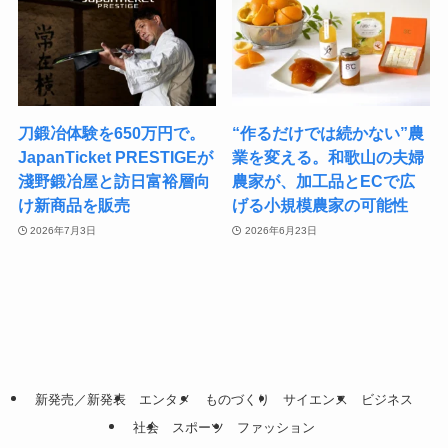
刀鍛冶体験を650万円で。
“作るだけでは続かない”農
JapanTicket PRESTIGEが
業を変える。和歌山の夫婦
淺野鍛冶屋と訪日富裕層向
農家が、加工品とECで広
け新商品を販売
げる小規模農家の可能性
2026年7月3日
2026年6月23日
新発売／新発表
エンタメ
ものづくり
サイエンス
ビジネス
社会
スポーツ
ファッション