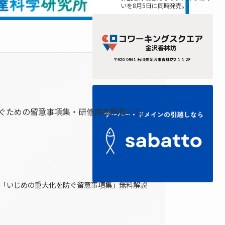
いを8月5日に同時発売。
ぐための留意事項集・研修用事例集」公
科学省「いじめの重大化を防ぐ留意事項集」無料解説