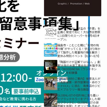
Pick Up!
大分大学生が、学生の「不便」を
企画と発信で形に！大分市旦野原
に1日限りのスーパーを8月4日オ
ープン。
福島市・こむこむ館に"本物の飛
行機"がやってくる！学生が3年か
けて製作した軽量飛行機を展示｜
夏休み特別イベント【8/4〜8/9】
「陶器だけが正解ではない。」創
業56年の水道工事会社が木製手洗
器「WOODNESIA（ウッドネシ
ア）」を初披露
【現地取材のご案内】保育法人が
「鳥獣被害・耕作放棄地・命のフ
ードロス」に挑む 南魚沼のジビ
エ×ブルワリー複合施設
GLOBAL-ISTの切れ味に落ち着い
たブラックカラーをプラスした柳
刃ブラックと、GLOBAL-ISTの世
界観を体現したオリジナル手ぬぐ